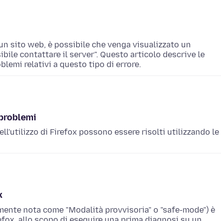
un sito web, è possibile che venga visualizzato un
ile contattare il server". Questo articolo descrive le
blemi relativi a questo tipo di errore.
 problemi
l'utilizzo di Firefox possono essere risolti utilizzando le
x
mente nota come "Modalità provvisoria" o "safe-mode") è
refox, allo scopo di eseguire una prima diagnosi su un