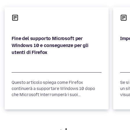
Fine del supporto Microsoft per
Impo
Windows 10 e conseguenze per gli
utenti di Firefox
Questo articolo spiega come Firefox
Se s
continuerà a supportare Windows 10 dopo
un s
che Microsoft interromperà i suoi
visu
aggiornamenti e quali misure consiglia
esem
Mozilla per mantenere sicura l'esperienza di
Ques
navigazione.
segu
relat