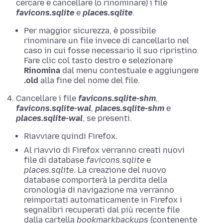
cercare e cancellare (o rinominare) i file
favicons.sqlite
e
places.sqlite
.
Per maggior sicurezza, è possibile
rinominare un file invece di cancellarlo nel
caso in cui fosse necessario il suo ripristino.
Fare clic col tasto destro e selezionare
Rinomina
dal menu contestuale
e aggiungere
.old
alla fine del nome del file.
Cancellare i file
favicons.sqlite-shm
,
favicons.sqlite-wal
,
places.sqlite-shm
e
places.sqlite-wal
, se presenti.
Riavviare quindi Firefox.
Al riavvio di Firefox verranno creati nuovi
file di database
favicons.sqlite
e
places.sqlite
. La creazione del nuovo
database comporterà la perdita della
cronologia di navigazione ma verranno
reimportati automaticamente in Firefox i
segnalibri recuperati dal più recente file
dalla cartella
bookmarkbackups
(contenente