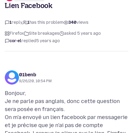
Lien Facebook
1
reply
1
has this problem
340
views
Firefox
Site breakages
asked 5 years ago
cor-el
replied
5 years ago
01benb
9/26/20, 10:54 PM
Bonjour,
Je ne parle pas anglais, donc cette question
sera posée en français.
On m'a envoyé un lien facebook par messagerie
et je précise que je n'ai pas de compte