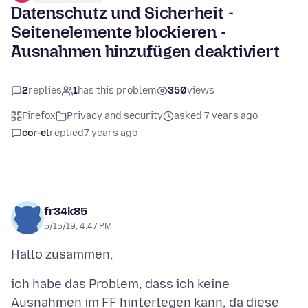
Datenschutz und Sicherheit -
Seitenelemente blockieren -
Ausnahmen hinzufügen deaktiviert
2
replies
1
has this problem
350
views
Firefox
Privacy and security
asked 7 years ago
cor-el
replied
7 years ago
fr34k85
5/15/19, 4:47 PM
ich habe das Problem, dass ich keine
Ausnahmen im FF hinterlegen kann, da diese