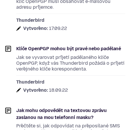
klíč OpenPGP musí obsahovat e-mailovou
adresu příjemce.
Thunderbird
Vytvořeno:
17.09.22
Klíče OpenPGP mohou být pravé nebo padělané
Jak se vyvarovat přijetí padělaného klíče
OpenPGP, když vás Thunderbird požádá o přijetí
veřejného klíče korespondenta.
Thunderbird
Vytvořeno:
18.09.22
Jak mohu odpovědět na textovou zprávu
zaslanou na mou telefonní masku?
Přečtěte si, jak odpovídat na přeposílané SMS