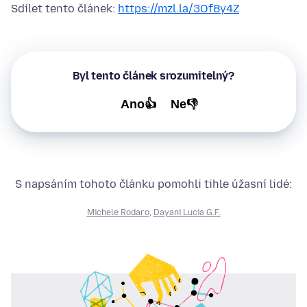
Sdílet tento článek:
https://mzl.la/3Of8y4Z
Byl tento článek srozumitelný?
Ano👍
Ne👎
S napsáním tohoto článku pomohli tihle úžasní lidé:
Michele Rodaro
,
Dayani Lucia G.F.