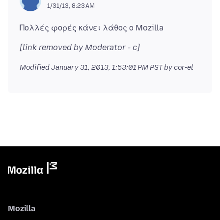
1/31/13, 8:23 AM
[link removed by Moderator - c]
Modified
January 31, 2013, 1:53:01 PM PST
by cor-el
Mozilla