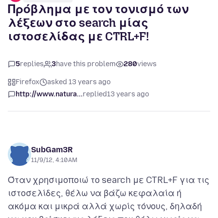
Πρόβλημα με τον τονισμό των
λέξεων στο search μίας
ιστοσελίδας με CTRL+F!
5
replies
3
have this problem
280
views
Firefox
asked 13 years ago
http://www.natura...
replied
13 years ago
SubGam3R
11/9/12, 4:10 AM
Όταν χρησιμοποιώ το search με CTRL+F για τις
ιστοσελίδες, θέλω να βάζω κεφαλαία ή
ακόμα και μικρά αλλά χωρίς τόνους, δηλαδή