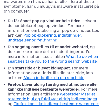
malwaren, men hvis du har et eller flere af disse
symptomer, har du muligvis malware installeret på
din computer.
Du får åbnet pop op-vinduer hele tiden
, selvom
du har blokeret pop op-vinduer. For mere
information om blokering af pop op-vinduer, læs
artiklen
Pop op-blokering, indstillinger,
undtagelser og fejlfinding
.
Din søgning omstilles til et andet websted
, og
du kan ikke ændre dette i indstillingerne. For
mere information, læs artiklen
What to do when
searches take you to the wrong search website
.
Din startside er blevet kidnappet
. For mere
information om at indstille din startside, læs
artiklen
Sådan indstiller du din startside
.
Firefox bliver aldrig færdig med at indlæse eller
kan ikke indlæse bestemte websteder
. For mere
information, læs artiklerne
Websteder viser et
roterende hjul og fuldfører aldrig indlæsningen
og
Firefox kan ikke indlæse bestemte websteder
.