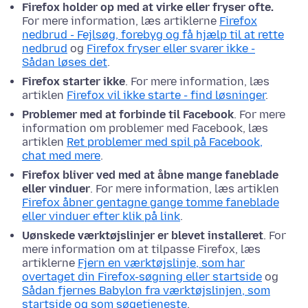
Firefox holder op med at virke eller fryser ofte.
For mere information, læs artiklerne
Firefox
nedbrud - Fejlsøg, forebyg og få hjælp til at rette
nedbrud
og
Firefox fryser eller svarer ikke -
Sådan løses det
.
Firefox starter ikke
. For mere information, læs
artiklen
Firefox vil ikke starte - find løsninger
.
Problemer med at forbinde til Facebook
. For mere
information om problemer med Facebook, læs
artiklen
Ret problemer med spil på Facebook,
chat med mere
.
Firefox bliver ved med at åbne mange faneblade
eller vinduer
. For mere information, læs artiklen
Firefox åbner gentagne gange tomme faneblade
eller vinduer efter klik på link
.
Uønskede værktøjslinjer er blevet installeret
. For
mere information om at tilpasse Firefox, læs
artiklerne
Fjern en værktøjslinje, som har
overtaget din Firefox-søgning eller startside
og
Sådan fjernes Babylon fra værktøjslinjen, som
startside og som søgetjeneste
.