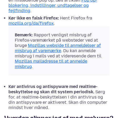
en misledende pop op, læs artiklen
Pop op-
blokering, indstillinger, undtagelser og
fejlfinding
.
Kør ikke en falsk Firefox:
Hent Firefox fra
mozilla.org/da/firefox
.
Bemærk:
Rapport venligst misbrug af
Firefox-varemærket på websteder ved at
bruge
Mozillas webside til anmeldelser af
misbrug af varemærke
. Du kan anmelde
misbrug i mails ved at videresende dem til
Mozillas mailadresse til at anmelde
misbrug
.
Kør antivirus og antispyware med realtime-
beskyttelse og skan dit system periodisk.
Sørg
for, at realtime-beskyttelsen i din antivirus og
din antispyware er aktiveret. Skan din computer
mindst hver måned.