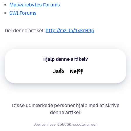
Malwarebytes Forums
SWI Forums
Del denne artikel:
http://mzl.la/1xKrH3p
Hjalp denne artikel?
Ja👍
Nej👎
Disse udmærkede personer hjalp med at skrive
denne artikel:
Joergen
,
user955666
,
scootergrisen