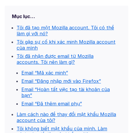
Mục lục…
Tôi đã tạo một Mozilla account. Tôi có thể
làm gì với nó?
Tôi gặp sự cố khi xác minh Mozilla account
của mình
Tôi đã nhận được email từ Mozilla
accounts. Tôi nên làm gì?
Email “Mã xác minh”
Email “Đăng nhập mới vào Firefox”
Email “Hoàn tất việc tạo tài khoản của
bạn”
Email “Đã thêm email phụ”
Làm cách nào để thay đổi mật khẩu Mozilla
account của tôi?
Tôi không biết mật khẩu của mình. Làm