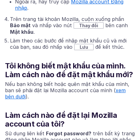
Ngoài ra, hãy truy cập
Mozilla account Đăng
nhập
.
Trên trang tài khoản Mozilla, cuộn xuống phần
Bảo mật
và nhấp vào nút
bên cạnh
Thay đổi
Mật khẩu
.
Làm theo các bước để nhập mật khẩu cũ và mới
của bạn, sau đó nhấp vào
để kết thúc.
Lưu
Tôi không biết mật khẩu của mình.
Làm cách nào để đặt mật khẩu mới?
Nếu bạn không biết hoặc quên mật khẩu của mình,
bạn sẽ phải đặt lại Mozilla account của mình (
xem
bên dưới
).
Làm cách nào để đặt lại Mozilla
account của tôi?
Sử dụng liên kết
Forgot password?
trên bất kỳ trang
đăng nhập Mozilla account nào và làm theo lời nhắc