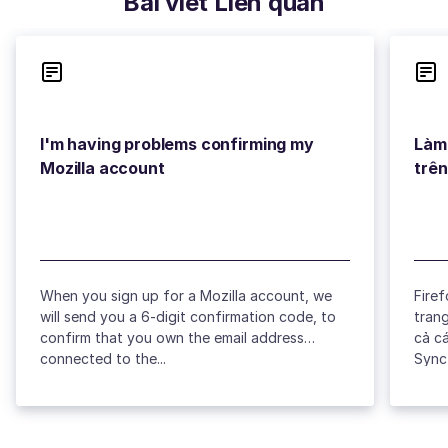
Bài viết Liên quan
I'm having problems confirming my
Làm 
When you sign up for a Mozilla account, we
Fire
will send you a 6-digit confirmation code, to
trang
confirm that you own the email address
cả c
connected to the...
Sync 