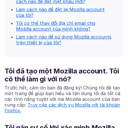
cách nào để đặt mật khẩu mới?
Làm cách nào để đặt lại Mozilla account
của tôi?
Tôi có thể thay đổi địa chỉ email cho
Mozilla account của mình không?
Làm cách nào để sử dụng Mozilla accounts
trên thiết bị của tôi?
Tôi đã tạo một Mozilla account. Tôi
có thể làm gì với nó?
Trước hết, cảm ơn bạn đã đăng ký! Chúng tôi đã tạo
một trang để giúp bạn hiểu và tận dụng tối đa tất cả
các tính năng tuyệt vời mà Mozilla account của bạn
cung cấp:
Truy cập các dịch vụ Mozilla với tài khoản
Firefox
.
Tôi gặp sự cố khi xác minh Mozilla