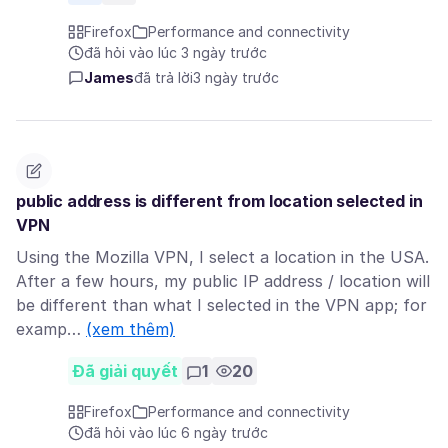
Firefox
Performance and connectivity
đã hỏi vào lúc 3 ngày trước
James
đã trả lời
3 ngày trước
public address is different from location selected in
VPN
Using the Mozilla VPN, I select a location in the USA.
After a few hours, my public IP address / location will
be different than what I selected in the VPN app; for
examp…
(xem thêm)
Đã giải quyết
1
20
Firefox
Performance and connectivity
đã hỏi vào lúc 6 ngày trước