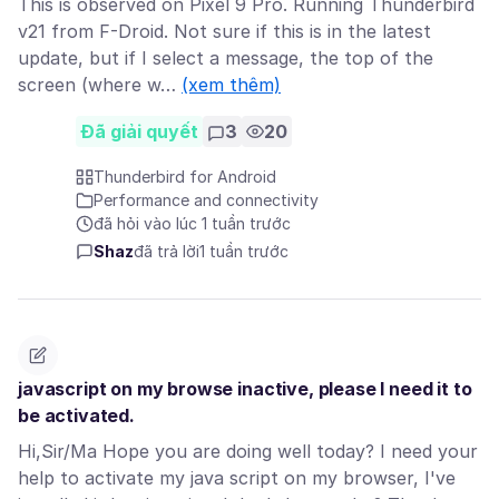
This is observed on Pixel 9 Pro. Running Thunderbird
v21 from F-Droid. Not sure if this is in the latest
update, but if I select a message, the top of the
screen (where w…
(xem thêm)
Đã giải quyết
3
20
Thunderbird for Android
Performance and connectivity
đã hỏi vào lúc 1 tuần trước
Shaz
đã trả lời
1 tuần trước
javascript on my browse inactive, please I need it to
be activated.
Hi,Sir/Ma Hope you are doing well today? I need your
help to activate my java script on my browser, I've