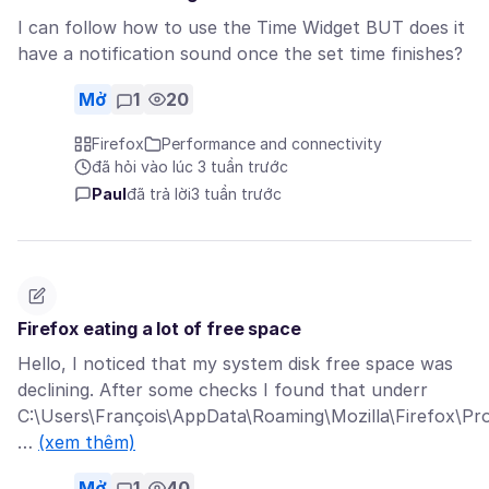
I can follow how to use the Time Widget BUT does it
have a notification sound once the set time finishes?
Mở
1
20
Firefox
Performance and connectivity
đã hỏi vào lúc 3 tuần trước
Paul
đã trả lời
3 tuần trước
Firefox eating a lot of free space
Hello, I noticed that my system disk free space was
declining. After some checks I found that underr
C:\Users\François\AppData\Roaming\Mozilla\Firefox\Pro
…
(xem thêm)
Mở
1
40