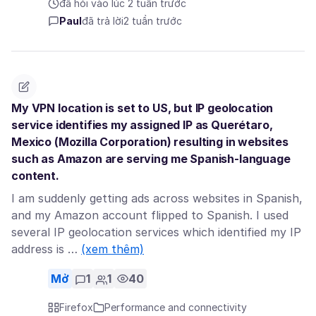
đã hỏi vào lúc 2 tuần trước
Paul
đã trả lời
2 tuần trước
My VPN location is set to US, but IP geolocation
service identifies my assigned IP as Querétaro,
Mexico (Mozilla Corporation) resulting in websites
such as Amazon are serving me Spanish-language
content.
I am suddenly getting ads across websites in Spanish,
and my Amazon account flipped to Spanish. I used
several IP geolocation services which identified my IP
address is …
(xem thêm)
Mở
1
1
40
Firefox
Performance and connectivity