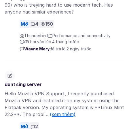
90) who is treying hard to use modern tech. Has
anyone had similar experience?
Mở
4
150
Thunderbird
Performance and connectivity
đã hỏi vào lúc 4 tháng trước
Wayne Mery
đã trả lời
2 ngày trước
dont sing server
Hello Mozilla VPN Support, I recently purchased
Mozilla VPN and installed it on my system using the
Flatpak version. My operating system is **Linux Mint
22.2**. The probl…
(xem thêm)
Mở
2