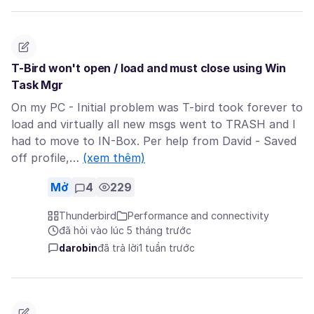
T-Bird won't open / load and must close using Win
Task Mgr
On my PC - Initial problem was T-bird took forever to
load and virtually all new msgs went to TRASH and I
had to move to IN-Box. Per help from David - Saved
off profile,…
(xem thêm)
Mở
4
229
Thunderbird
Performance and connectivity
đã hỏi vào lúc 5 tháng trước
darobin
đã trả lời
1 tuần trước