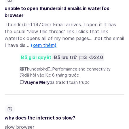
unable to open thunderbird emails in waterfox
browser
Thunderbird 147.0esr Email arrives. I open it It has
the usual 'view this thread' link I click that link
waterfox opens all of my home pages.....not the email
I have dis…
(xem thêm)
Đã giải quyết
Đã lưu trữ
3
240
Thunderbird
Performance and connectivity
đã hỏi vào lúc 6 tháng trước
Wayne Mery
đã trả lời
1 tuần trước
why does the internet so slow?
slow browser