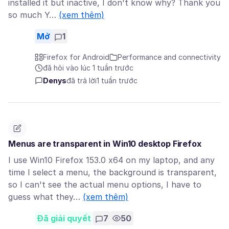
installed it but inactive, I don't know why? Thank you
so much Y…
(xem thêm)
Mở
1
Firefox for Android
Performance and connectivity
đã hỏi vào lúc 1 tuần trước
Denys
đã trả lời
1 tuần trước
Menus are transparent in Win10 desktop Firefox
I use Win10 Firefox 153.0 x64 on my laptop, and any
time I select a menu, the background is transparent,
so I can't see the actual menu options, I have to
guess what they…
(xem thêm)
Đã giải quyết
7
50