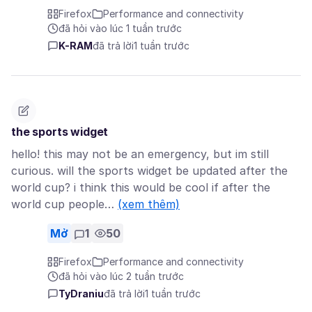
Firefox
Performance and connectivity
đã hỏi vào lúc 1 tuần trước
K-RAM
đã trả lời
1 tuần trước
the sports widget
hello! this may not be an emergency, but im still
curious. will the sports widget be updated after the
world cup? i think this would be cool if after the
world cup people…
(xem thêm)
Mở
1
50
Firefox
Performance and connectivity
đã hỏi vào lúc 2 tuần trước
TyDraniu
đã trả lời
1 tuần trước