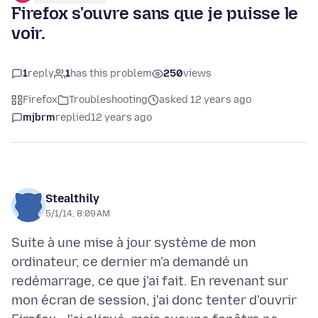
Firefox s'ouvre sans que je puisse le
voir.
1
reply
1
has this problem
250
views
Firefox
Troubleshooting
asked 12 years ago
mjbrm
replied
12 years ago
Stealthily
5/1/14, 8:09 AM
Suite à une mise à jour système de mon
ordinateur, ce dernier m'a demandé un
redémarrage, ce que j'ai fait. En revenant sur
mon écran de session, j'ai donc tenter d'ouvrir