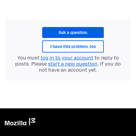
Ask a question
I have this problem, too
You must
log in to your account
to reply to
posts. Please
start a new question
, if you do
not have an account yet.