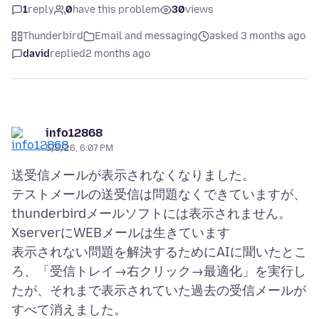
1
reply
0
have this problem
30
views
Thunderbird
Email and messaging
asked 3 months ago
david
replied
2 months ago
info12868
5/6/26, 6:07 PM
送受信メールが表示されなくなりました。
テストメールの送受信は問題なくできていますが、
thunderbirdメールソフトには表示されません。
XserverにWEBメールは生きています
表示されない問題を解決するためにAIに聞いたとこ
ろ、「受信トレイ→右クリック→最適化」を実行し
たが、それまで表示されていた過去の受信メールが
すべて消えました。