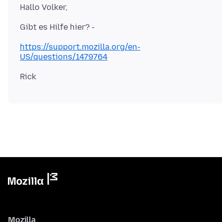
https://support.mozilla.org/en-
US/questions/1479764
Mozilla