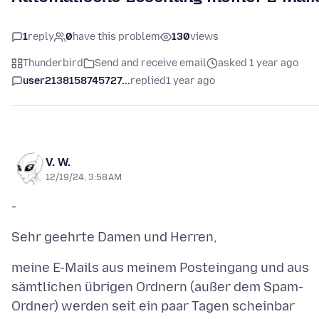
1
reply
0
have this problem
130
views
Thunderbird
Send and receive email
asked 1 year ago
user2138158745727...
replied
1 year ago
V. W.
12/19/24, 3:58 AM
meine E-Mails aus meinem Posteingang und aus
sämtlichen übrigen Ordnern (außer dem Spam-
Ordner) werden seit ein paar Tagen scheinbar