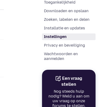
Toegankelijkheid
Downloaden en opslaan
Zoeken, labelen en delen
Installatie en updates
Instellingen
Privacy en beveiliging
Wachtwoorden en
aanmelden
Een vraag
stellen
Nog steeds hulp
nodig? Meld u aan om
uw vraag op onze
forums te stellen.