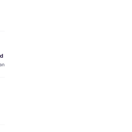
id
an