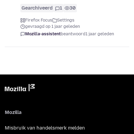
Gearchiveerd
1
30
Firefox Focus
Settings
gevraagd op 1 jaar geleden
Mozilla-assistent
beantwoord
1 jaar geleden
Mozilla
Misbruik van handelsmerk melden