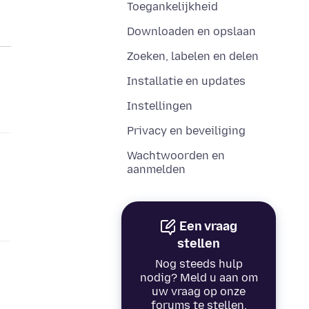
Toegankelijkheid
Downloaden en opslaan
Zoeken, labelen en delen
Installatie en updates
Instellingen
Privacy en beveiliging
Wachtwoorden en
aanmelden
Een vraag
stellen
Nog steeds hulp
nodig? Meld u aan om
uw vraag op onze
forums te stellen.