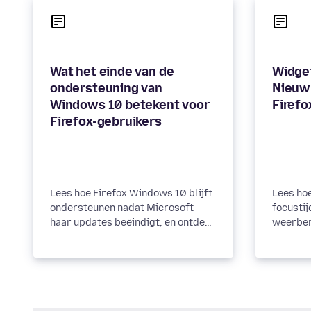
Wat het einde van de
Widget
ondersteuning van
Nieuw
Windows 10 betekent voor
Firefo
Firefox-gebruikers
Lees hoe Firefox Windows 10 blijft
Lees hoe
ondersteunen nadat Microsoft
focustij
haar updates beëindigt, en ontdek
weerber
de stappen die Mozilla aanbeveelt
experim
om uw surfervaring veilig te
product
houden.
Firefox.