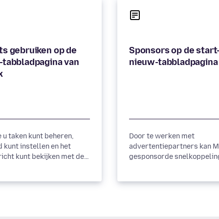
s gebruiken op de
Sponsors op de start
-tabbladpagina van
nieuw-tabbladpagina
x
 u taken kunt beheren,
Door te werken met
d kunt instellen en het
advertentiepartners kan M
icht kunt bekijken met de
gesponsorde snelkoppelin
entele
de standaard startpagina 
iviteitswidgets van
Firefox en de nieuw-tabbl
plaatsen. Meer info.