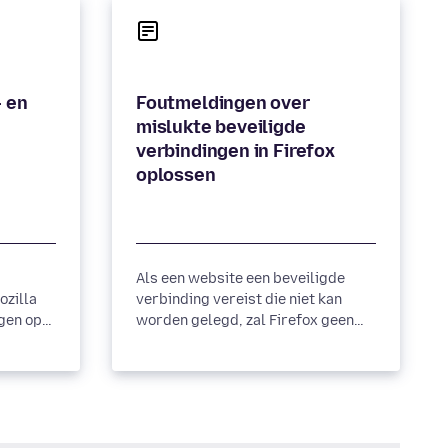
- en
Foutmeldingen over
mislukte beveiligde
verbindingen in Firefox
oplossen
Als een website een beveiligde
ozilla
verbinding vereist die niet kan
gen op
worden gelegd, zal Firefox geen
van
verbinding maken en een
adpagina
foutmelding tonen. Meer info.