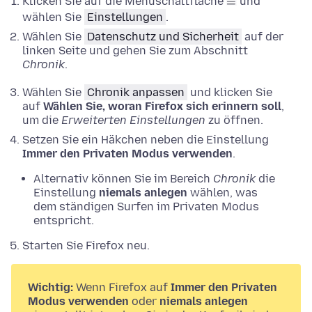
Klicken Sie auf die Menüschaltfläche
und
wählen Sie
Einstellungen
.
Wählen Sie
Datenschutz und Sicherheit
auf der
linken Seite und gehen Sie zum Abschnitt
Chronik
.
Wählen Sie
Chronik anpassen
und klicken Sie
auf
Wählen Sie, woran Firefox sich erinnern soll
,
um die
Erweiterten Einstellungen
zu öffnen
.
Setzen Sie ein Häkchen neben die Einstellung
Immer den Privaten Modus verwenden
.
Alternativ können Sie im Bereich
Chronik
die
Einstellung
niemals anlegen
wählen, was
dem ständigen Surfen im Privaten Modus
entspricht.
Starten Sie Firefox neu.
Wichtig:
Wenn Firefox auf
Immer den Privaten
Modus verwenden
oder
niemals anlegen