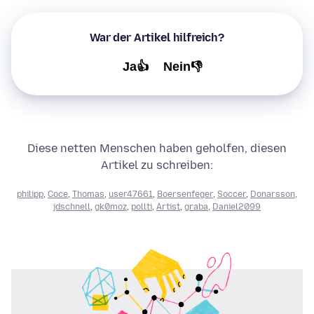
War der Artikel hilfreich?
Ja👍
Nein👎
Diese netten Menschen haben geholfen, diesen
Artikel zu schreiben:
philipp
,
Coce
,
Thomas
,
user47661
,
Boersenfeger
,
Soccer
,
Donarsson
,
jdschnell
,
gk0moz
,
pollti
,
Artist
,
graba
,
Daniel2099