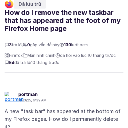
Đã lưu trữ
How do I remove the new taskbar
that has appeared at the foot of my
Firefox Home page
3
trả lời
0
gặp vấn đề này
130
lượt xem
Firefox
Màn hình chính
đã hỏi vào lúc 10 tháng trước
Ed
đã trả lời
10 tháng trước
portman
9/23/25, 6:39 AM
A new "task bar" has appeared at the bottom of
my Firefox pages. How do I permanently delete