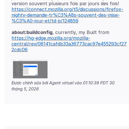
https://connect.mozilla.org/t5/discussions/firefox-
nighty-demande-tr%C3%A8s-souvent-des-mise-
%C3%A0-jour-et/td-p/124859
about:buildconfig
https://hg-edge.mozilla.org/mozilla-
central/rev/08141cafdb33a36773cac97e455293cf27
2cdc06
Được chỉnh sửa bởi Agent virtuel vào
01:10:39 PDT 30
tháng 5, 2026