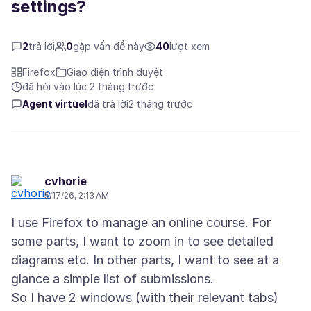
settings?
2
trả lời
0
gặp vấn đề này
40
lượt xem
Firefox
Giao diện trình duyệt
đã hỏi vào lúc 2 tháng trước
Agent virtuel
đã trả lời
2 tháng trước
cvhorie
5/17/26, 2:13 AM
I use Firefox to manage an online course. For
some parts, I want to zoom in to see detailed
diagrams etc. In other parts, I want to see at a
glance a simple list of submissions.
So I have 2 windows (with their relevant tabs)