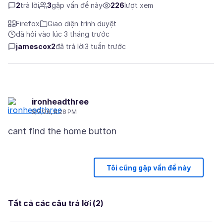
2
trả lời
3
gặp vấn đề này
226
lượt xem
Firefox
Giao diện trình duyệt
đã hỏi vào lúc 3 tháng trước
jamescox2
đã trả lời
3 tuần trước
ironheadthree
5/7/26, 6:28 PM
Tôi cũng gặp vấn đề này
Tất cả các câu trả lời (2)