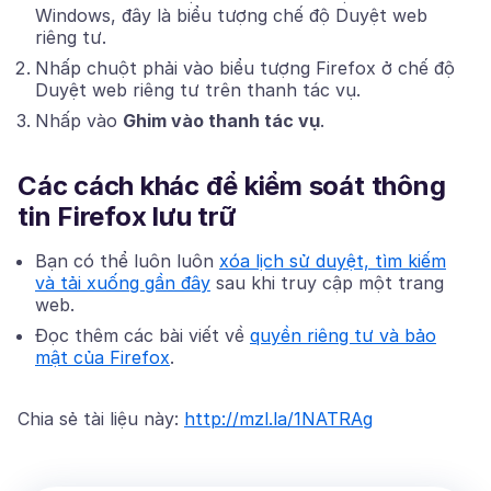
Windows, đây là biểu tượng chế độ Duyệt web
riêng tư.
Nhấp chuột phải vào biểu tượng Firefox ở chế độ
Duyệt web riêng tư trên thanh tác vụ.
Nhấp vào
Ghim vào thanh tác vụ
.
Các cách khác để kiểm soát thông
tin Firefox lưu trữ
Bạn có thể luôn luôn
xóa lịch sử duyệt, tìm kiếm
và tải xuống gần đây
sau khi truy cập một trang
web.
Đọc thêm các bài viết về
quyền riêng tư và bảo
mật của Firefox
.
Chia sẻ tài liệu này:
http://mzl.la/1NATRAg