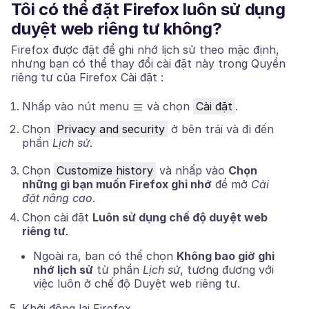
Tôi có thể đặt Firefox luôn sử dụng
duyệt web riêng tư không?
Firefox được đặt để ghi nhớ lịch sử theo mặc định,
nhưng bạn có thể thay đổi cài đặt này trong Quyền
riêng tư của Firefox
Cài đặt
:
Nhấp vào nút menu
và chọn
Cài đặt
.
Chọn
Privacy and security
ở bên trái và đi đến
phần
Lịch sử
.
Chọn
Customize history
và nhấp vào
Chọn
những gì bạn muốn Firefox ghi nhớ
để mở
Cài
đặt nâng cao
.
Chọn cài đặt
Luôn sử dụng chế độ duyệt web
riêng tư
.
Ngoài ra, bạn có thể chọn
Không bao giờ ghi
nhớ lịch sử
từ phần
Lịch sử
, tương đương với
việc luôn ở chế độ Duyệt web riêng tư.
Khởi động lại Firefox.