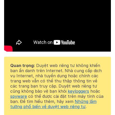
Quan trọng:
Duyệt web riêng tư không khiến
bạn ẩn danh trên Internet. Nhà cung cấp dịch
vụ Internet, nhà tuyển dụng hoặc chính các
trang web vẫn có thể thu thập thông tin về
các trang bạn truy cập. Duyệt web riêng tư
cũng không bảo vệ bạn khỏi
keyloggers
hoặc
spyware
có thể được cài đặt trên máy tính của
bạn. Để tìm hiểu thêm, hãy xem
Những lầm
tưởng phổ biến về duyệt web riêng tư
.