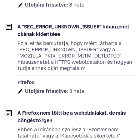
Utoljára frissítve:
3 hete
A "SEC_ERROR_UNKNOWN_ISSUER" hibaüzenet
okának kiderítése
Ez a leírás bemutatja, hogy miért láthatja a
"SEC_ERROR_UNKNOWN_ISSUER" vagy a
"MOZILLA_PKIX_ERROR_MITM_DETECTED"
hibaüzenetet a HTTPS weboldalakon és hogyan
tudja ennek okát megtalálni.
Firefox
Utoljára frissítve:
3 hete
A Firefox nem tölti be a weboldalakat, de más
böngésző igen
Ebben a leírásban szó lesz a "Szerver nem
található" vagy a "Kapcsolódás sikertelen"