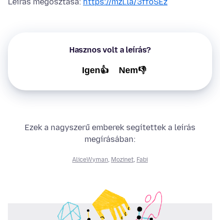
Leírás megosztása:
https://mzl.la/3ffoSEz
Hasznos volt a leírás?
Igen👍
Nem👎
Ezek a nagyszerű emberek segítettek a leírás
megírásában:
AliceWyman
,
Mozinet
,
Fabi