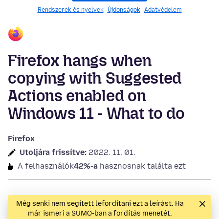
Rendszerek és nyelvek
Újdonságok
Adatvédelem
Firefox hangs when
copying with Suggested
Actions enabled on
Windows 11 - What to do
Firefox
Utoljára frissítve:
2022. 11. 01.
A felhasználók
42%-a
hasznosnak találta ezt
Még senki nem segített lefordítani ezt a leírást. Ha
már ismeri a SUMO-ban a fordítás menetét,