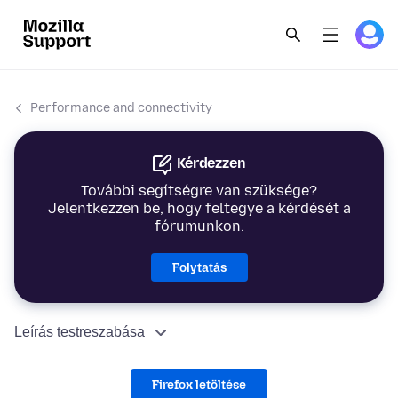
Performance and connectivity
Kérdezzen
További segítségre van szüksége?
Jelentkezzen be, hogy feltegye a kérdését a
fórumunkon.
Folytatás
Leírás testreszabása
Firefox letöltése