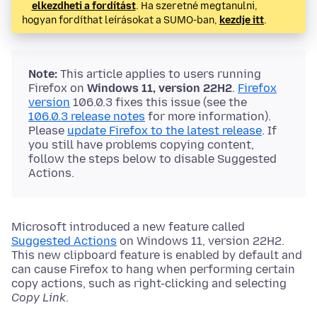
elkezdheti a fordítást
. Ha szeretné megtanulni,
hogyan fordíthat leírásokat a SUMO-ban,
kezdje itt
.
Note:
This article applies to users running
Firefox on
Windows 11, version 22H2
.
Firefox
version
106.0.3 fixes this issue (see the
106.0.3 release notes
for more information).
Please
update Firefox to the latest release
. If
you still have problems copying content,
follow the steps below to disable Suggested
Actions.
Microsoft introduced a new feature called
Suggested Actions
on Windows 11, version 22H2.
This new clipboard feature is enabled by default and
can cause Firefox to hang when performing certain
copy actions, such as right-clicking and selecting
Copy Link
.