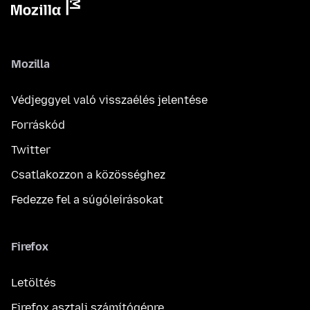
Mozilla
Védjeggyel való visszaélés jelentése
Forráskód
Twitter
Csatlakozzon a közösséghez
Fedezze fel a súgóleírásokat
Firefox
Letöltés
Firefox asztali számítógépre