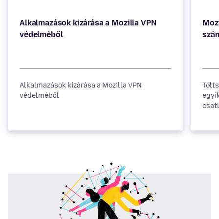
Alkalmazások kizárása a Mozilla VPN
Mozi
védelméből
szá
Alkalmazások kizárása a Mozilla VPN
Tölts
védelméből
egyi
csat
a tar
tevé