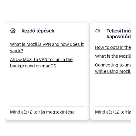
Kezdő lépések
Teljesítmény
kapcsolódá
What is Mozilla VPN and how does it
How to obtain the M
work?
What is the Mozilla 
Allow Mozilla VPN to run in the
Connecting to unse
background on macOS
while using Mozilla
Mind a(z) 2 leírás megtekintése
Mind a(z) 12 leírás