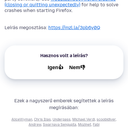
(closing or quitting unexpectedly)
for help to solve
crashes when starting Firefox.
Leírás megosztása:
https://mzl.la/3pb6y0Q
Hasznos volt a leírás?
Igen👍
Nem👎
Ezek a nagyszerű emberek segítettek a leírás
megírásában:
AliceWyman
,
Chris Ilias
,
Underpass
,
Michael Verdi
,
scoobidiver
,
Andrew
,
Swarnava Sengupta
,
Mozinet
,
Fabi