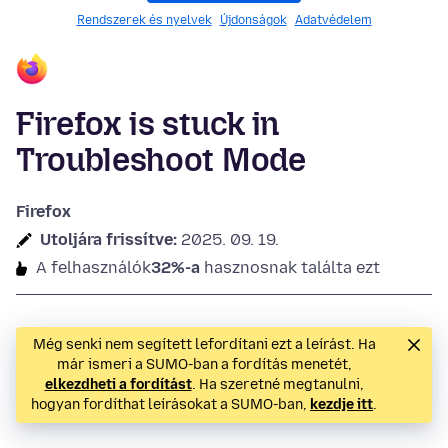
Rendszerek és nyelvek
Újdonságok
Adatvédelem
Firefox is stuck in
Troubleshoot Mode
Firefox
Utoljára frissítve:
2025. 09. 19.
A felhasználók
32%-a
hasznosnak találta ezt
Még senki nem segített lefordítani ezt a leírást. Ha
már ismeri a SUMO-ban a fordítás menetét,
elkezdheti a fordítást
. Ha szeretné megtanulni,
hogyan fordíthat leírásokat a SUMO-ban,
kezdje itt
.