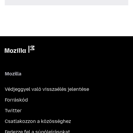
Mozilla
Védjeggyel való visszaélés jelentése
Forráskód
Twitter
Csatlakozzon a közösséghez
Fedezze fel a súgóleírásokat