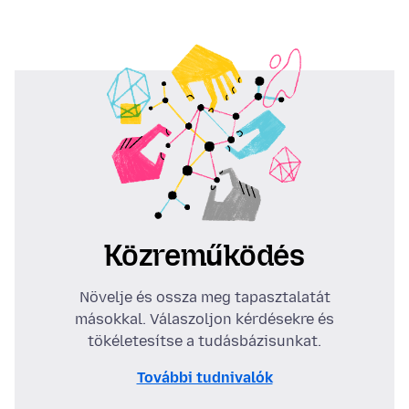
Közreműködés
Növelje és ossza meg tapasztalatát
másokkal. Válaszoljon kérdésekre és
tökéletesítse a tudásbázisunkat.
További tudnivalók