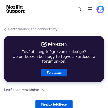
Performance and connectivity
Kérdezzen
További segítségre van szüksége?
Jelentkezzen be, hogy feltegye a kérdését a
fórumunkon.
Folytatás
Leírás testreszabása
Firefox letöltése