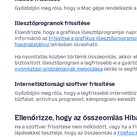
Győződjön meg róla, hogy a Mac gépe rendelkezik a l
Illesztőprogramok frissítése
Ellenőrizze, hogy a grafikus illesztőprogramjai nap
információ az
Frissítse a grafikus illesztőprogram
használatához
leírásban olvasható.
Ha nyomtatás közben történik összeomlás, akkor el
biztosított illesztőprogram a legfrissebb-e a gyár
nyomtatási problémáinak megoldása
leírás is segít
Internetbiztonsági szoftver frissítése
Győződjön meg róla, hogy a legfrissebb internetbiz
tűzfalat, antivírus programot, kémprogram-keresőt 
Ellenőrizze, hogy az összeomlás Hib
Ha a szoftver frissítése nem működött, vagy ha a Fi
lépésekkel tesztelje, hogy az összeomlás a
Firefox