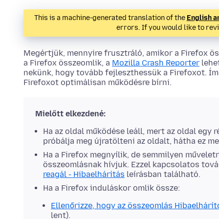
This is a machine-generated translation of the
English a
errors. If you would like to rev
Megértjük, mennyire frusztráló, amikor a Firefox ös
a Firefox összeomlik, a
Mozilla Crash Reporter
lehet
nekünk, hogy tovább fejleszthessük a Firefoxot. Í
Firefoxot optimálisan működésre bírni.
Mielőtt elkezdené:
Ha az oldal működése leáll, mert az oldal egy
próbálja meg újratölteni az oldalt, hátha ez m
Ha a Firefox megnyílik, de semmilyen műveletr
összeomlásnak hívjuk. Ezzel kapcsolatos tov
reagál - Hibaelhárítás
leírásban található.
Ha a Firefox induláskor omlik össze:
Ellenőrizze, hogy az összeomlás Hibaelhárít
lent).