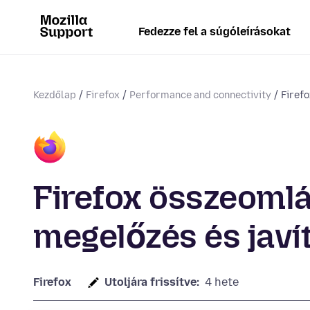
Fedezze fel a súgóleírásokat
Kezdőlap
Firefox
Performance and connectivity
Firef
Firefox összeomlá
megelőzés és javí
Firefox
Utoljára frissítve:
4 hete