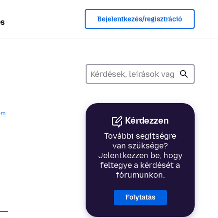
Bejelentkezés/regisztráció
és
em
Kérdezzen
További segítségre
van szüksége?
Jelentkezzen be, hogy
feltegye a kérdését a
fórumunkon.
Folytatás