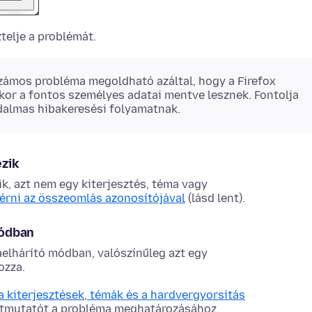
telje a problémát.
ámos probléma megoldható azáltal, hogy a Firefox
kkor a fontos személyes adatai mentve lesznek. Fontolja
dalmas hibakeresési folyamatnak.
zik
k, azt nem egy kiterjesztés, téma vagy
érni az összeomlás azonosítójával
(lásd lent).
módban
lhárító módban, valószínűleg azt egy
ozza.
 kiterjesztések, témák és a hardvergyorsítás
útmutatót a probléma meghatározásához.