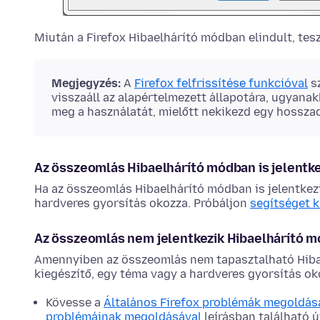
Miután a Firefox Hibaelhárító módban elindult, tesz
Megjegyzés:
A
Firefox felfrissítése funkcióval
sz
visszaáll az alapértelmezett állapotára, ugyana
meg a használatát, mielőtt nekikezd egy hossza
Az összeomlás Hibaelhárító módban is jelentke
Ha az összeomlás Hibaelhárító módban is jelentkezi
hardveres gyorsítás okozza. Próbáljon
segítséget k
Az összeomlás nem jelentkezik Hibaelhárító 
Amennyiben az összeomlás nem tapasztalható Hibae
kiegészítő, egy téma vagy a hardveres gyorsítás ok
Kövesse a
Általános Firefox problémák megoldása
problémáinak megoldásával
leírásban található 