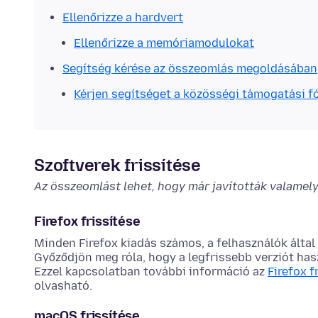
Ellenőrizze a hardvert
Ellenőrizze a memóriamodulokat
Segítség kérése az összeomlás megoldásában
Kérjen segítséget a közösségi támogatási 
Szoftverek frissítése
Az összeomlást lehet, hogy már javították valamely
Firefox frissítése
Minden Firefox kiadás számos, a felhasználók által
Győződjön meg róla, hogy a legfrissebb verziót hasz
Ezzel kapcsolatban további információ az
Firefox f
olvasható.
macOS frissítése