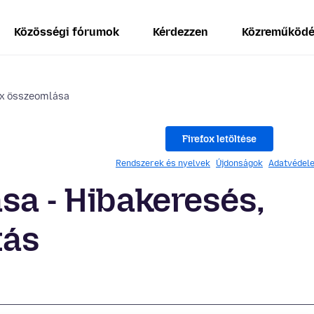
Közösségi fórumok
Kérdezzen
Közreműköd
ox összeomlása
Firefox letöltése
Rendszerek és nyelvek
Újdonságok
Adatvédel
sa - Hibakeresés,
tás