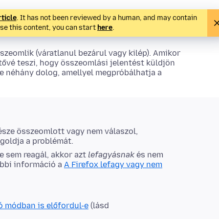
rticle
. It has not been reviewed by a human, and may contain
ise this content, you can start
here
.
szeomlik (váratlanul bezárul vagy kilép). Amikor
ővé teszi, hogy összeomlási jelentést küldjön
me néhány dolog, amellyel megpróbálhatja a
 része összeomlott vagy nem válaszol,
egoldja a problémát.
e sem reagál, akkor azt
lefagyásnak
és nem
ábbi információ a
A Firefox lefagy vagy nem
ó módban is előfordul-e
(lásd