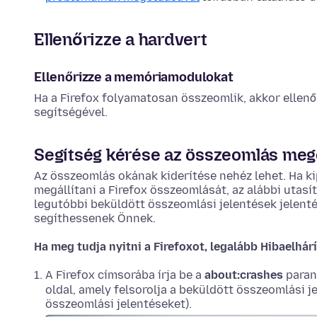
Ellenőrizze a hardvert
Ellenőrizze a memóriamodulokat
Ha a Firefox folyamatosan összeomlik, akkor elle
segítségével.
Segítség kérése az összeomlás me
Az összeomlás okának kiderítése nehéz lehet. Ha ki
megállítani a Firefox összeomlását, az alábbi utas
legutóbbi beküldött összeomlási jelentések jelent
segíthessenek Önnek.
Ha meg tudja nyitni a Firefoxot, legalább Hibaelhá
A Firefox címsorába írja be a
about:crashes
paran
oldal, amely felsorolja a beküldött összeomlási j
összeomlási jelentéseket).