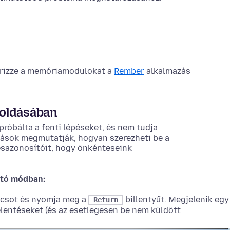
nőrizze a memóriamodulokat a
Rember
alkalmazás
goldásában
próbálta a fenti lépéseket, és nem tudja
ítások megmutatják, hogyan szerezheti be a
ésazonosítóit, hogy önkénteseink
rító módban:
csot és nyomja meg
a
billentyűt. Megjelenik egy
Return
elentéseket (és az esetlegesen be nem küldött