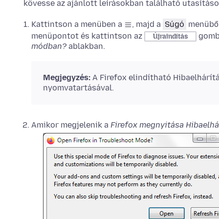
kövesse az ajánlott leírásokban található utasításo
Kattintson a menüben a
, majd a
Súgó
menüből
menüpontot és kattintson az
gomb
Újraindítás
módban?
ablakban.
Megjegyzés:
A Firefox elindítható Hibaelhárí
nyomvatartásával.
Amikor megjelenik a
Firefox megnyitása Hibaelh