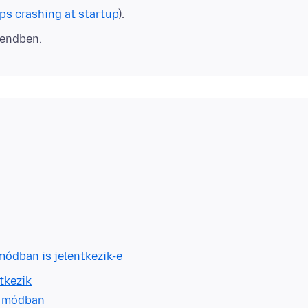
ps crashing at startup
).
rendben.
módban is jelentkezik-e
tkezik
ó módban