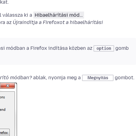
kat.
 válassza ki a
Hibaelhárítási mód…
ra az
Újraindítja a Firefoxot a hibaelhárítási
tási módban
a Firefox indítása közben az
gomb
option
árító módban?
ablak, nyomja meg a
gombot.
Megnyitás