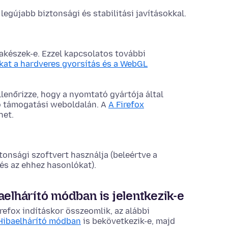
egújabb biztonsági és stabilitási javításokkal.
rakészek-e. Ezzel kapcsolatos további
okat a hardveres gyorsítás és a WebGL
lenőrizze, hogy a nyomtató gyártója által
tó támogatási weboldalán. A
A Firefox
het.
tonsági szoftvert használja (beleértve a
és az ehhez hasonlókat).
aelhárító módban is jelentkezik-e
refox indításkor összeomlik, az alábbi
 Hibaelhárító módban
is bekövetkezik-e, majd