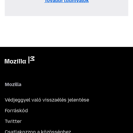
További tudnivalók
Mozilla
Védjeggyel való visszaélés jelentése
Forráskód
Twitter
Csatlakozzon a közösséghez