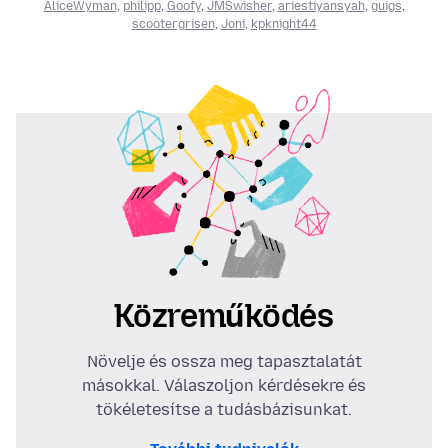
AliceWyman
,
philipp
,
Goofy
,
JMSwisher
,
ariestiyansyah
,
guigs
,
scootergrisen
,
Joni
,
kpknight44
Közreműködés
Növelje és ossza meg tapasztalatát
másokkal. Válaszoljon kérdésekre és
tökéletesítse a tudásbázisunkat.