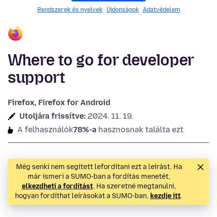
Rendszerek és nyelvek
Újdonságok
Adatvédelem
Where to go for developer
support
Firefox, Firefox for Android
Utoljára frissítve:
2024. 11. 19.
A felhasználók
78%-a
hasznosnak találta ezt
Még senki nem segített lefordítani ezt a leírást. Ha
már ismeri a SUMO-ban a fordítás menetét,
elkezdheti a fordítást
. Ha szeretné megtanulni,
hogyan fordíthat leírásokat a SUMO-ban,
kezdje itt
.