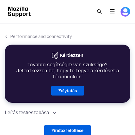
Performance and connectivity
Kérdezzen
További segítségre van szüksége?
Jelentkezzen be, hogy feltegye a kérdését a
fórumunkon.
Folytatás
Leírás testreszabása
Firefox letöltése