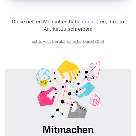
Diese netten Menschen haben geholfen, diesen
Artikel zu schreiben:
pollti
,
Artist
,
graba
,
dario.be
,
Daniel2099
Mitmachen