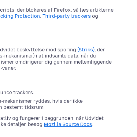
ipts, der blokeres af Firefox, så læs artiklerne
acking Protection
,
Third-party trackers
og
Udvidet beskyttelse mod sporing
(Striks)
, der
s-mekanismer) i at indsamle data, når du
nismer omdirigerer dig gennem mellemliggende
-vaner.
ounce trackers.
s-mekanismer ryddes, hvis der ikke
n bestemt tidsrum.
atliv og fungerer i baggrunden, når Udvidet
ske detaljer, besøg
Mozilla Source Docs
.