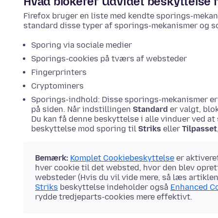
Hvad blokerer Udvidet beskyttelse
Firefox bruger en liste med kendte sporings-meka
standard disse typer af sporings-mekanismer og sc
Sporing via sociale medier
Sporings-cookies på tværs af websteder
Fingerprinters
Cryptominers
Sporings-indhold: Disse sporings-mekanismer er 
på siden. Når indstillingen
Standard
er valgt, bl
Du kan få denne beskyttelse i alle vinduer ved at 
beskyttelse mod sporing til
Striks
eller
Tilpasset
Bemærk:
Komplet Cookiebeskyttelse
er aktivere
hver cookie til det websted, hvor den blev opret
websteder (Hvis du vil vide mere, så læs artikle
Striks
beskyttelse indeholder også
Enhanced Co
rydde tredjeparts-cookies mere effektivt.