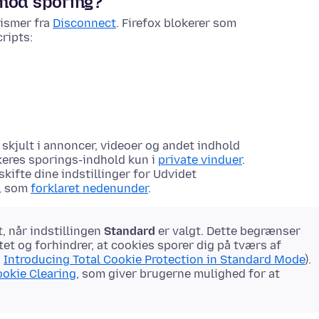
 mod sporing?
nismer fra
Disconnect
. Firefox blokerer som
ripts:
skjult i annoncer, videoer og andet indhold
okeres sporings-indhold kun i
private vinduer
.
skifte dine indstillinger for Udvidet
, som
forklaret nedenunder
.
t, når indstillingen
Standard
er valgt. Dette begrænser
tet og forhindrer, at cookies sporer dig på tværs af
n
Introducing Total Cookie Protection in Standard Mode
).
okie Clearing
, som giver brugerne mulighed for at