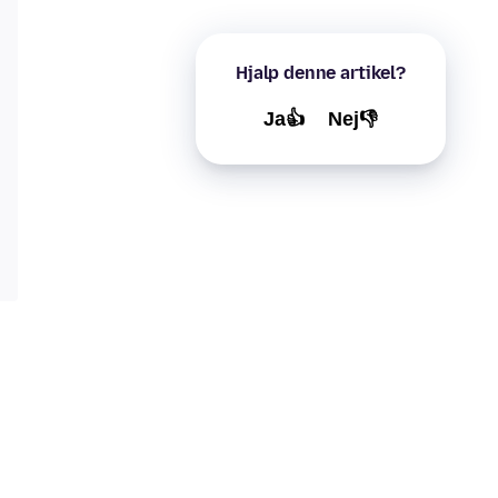
Hjalp denne artikel?
Ja👍
Nej👎