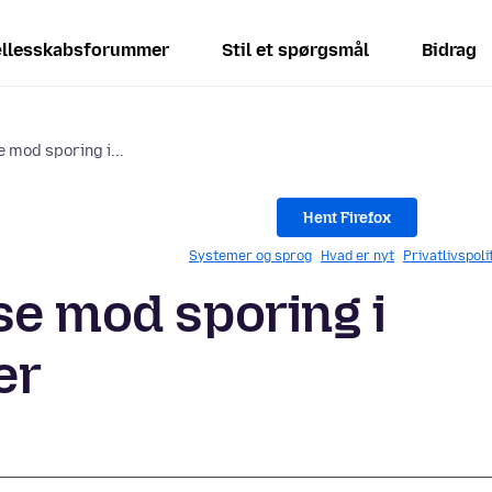
llesskabsforummer
Stil et spørgsmål
Bidrag
 mod sporing i...
Hent Firefox
Systemer og sprog
Hvad er nyt
Privatlivspoli
se mod sporing i
er