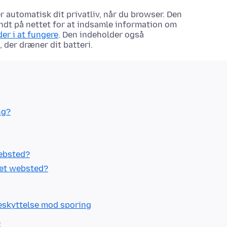
 automatisk dit privatliv, når du browser. Den
ndt på nettet for at indsamle information om
er i at fungere
. Den indeholder også
 der dræner dit batteri.
ng?
websted?
 et websted?
beskyttelse mod sporing
)