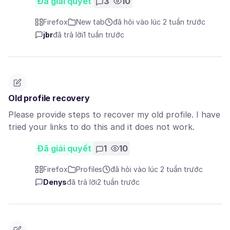
Đã giải quyết
3
10
Firefox
New tab
đã hỏi vào lúc 2 tuần trước
jbr
đã trả lời
1 tuần trước
Old profile recovery
Please provide steps to recover my old profile. I have
tried your links to do this and it does not work.
Đã giải quyết
1
10
Firefox
Profiles
đã hỏi vào lúc 2 tuần trước
Denys
đã trả lời
2 tuần trước