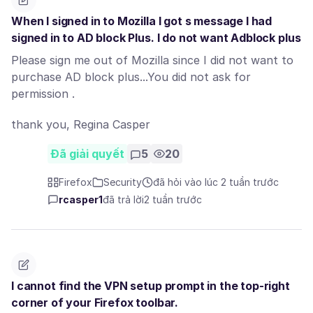
When I signed in to Mozilla I got s message I had
signed in to AD block Plus. I do not want Adblock plus
Please sign me out of Mozilla since I did not want to
purchase AD block plus...You did not ask for
permission .
thank you, Regina Casper
Đã giải quyết
5
20
Firefox
Security
đã hỏi vào lúc 2 tuần trước
rcasper1
đã trả lời
2 tuần trước
I cannot find the VPN setup prompt in the top-right
corner of your Firefox toolbar.