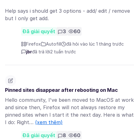
Help says i should get 3 options - add/ edit / remove
but I only get add.
Đã giải quyết
3
60
Firefox
Autofill
đã hỏi vào lúc 1 tháng trước
jbr
đã trả lời
2 tuần trước
Pinned sites disappear after rebooting on Mac
Hello community, I've been moved to MacOS at work
and since then, Firefox will not always restore my
pinned sites when I start it the next day. Here is what
I do: Right…
(xem thêm)
Đã giải quyết
8
60