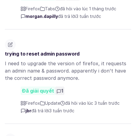
Firefox
Tabs
đã hỏi vào lúc 1 tháng trước
morgan.dapilly
đã trả lời
3 tuần trước
trying to reset admin password
I need to upgrade the version of firefox, it requests
an admin name & password. apparently i don't have
the correct password anymore.
Đã giải quyết
1
Firefox
Update
đã hỏi vào lúc 3 tuần trước
jbr
đã trả lời
3 tuần trước