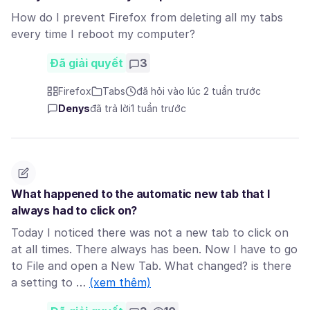
How do I prevent Firefox from deleting all my tabs
every time I reboot my computer?
Đã giải quyết
3
Firefox
Tabs
đã hỏi vào lúc 2 tuần trước
Denys
đã trả lời
1 tuần trước
What happened to the automatic new tab that I
always had to click on?
Today I noticed there was not a new tab to click on
at all times. There always has been. Now I have to go
to File and open a New Tab. What changed? is there
a setting to …
(xem thêm)