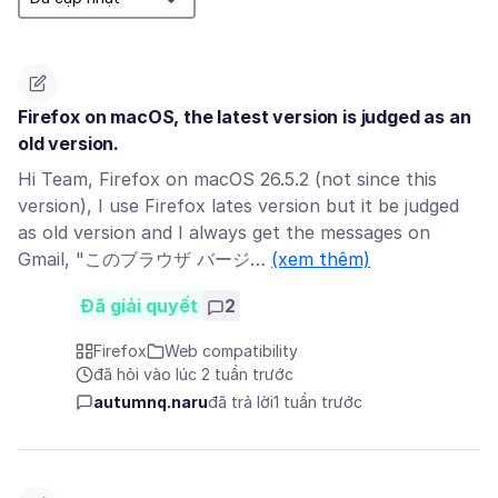
Firefox on macOS, the latest version is judged as an
old version.
Hi Team, Firefox on macOS 26.5.2 (not since this
version), I use Firefox lates version but it be judged
as old version and I always get the messages on
Gmail, "このブラウザ バージ…
(xem thêm)
Đã giải quyết
2
Firefox
Web compatibility
đã hỏi vào lúc 2 tuần trước
autumnq.naru
đã trả lời
1 tuần trước