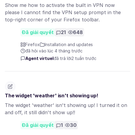
Show me how to activate the built in VPN now
please I cannot find the VPN setup prompt in the
top-right corner of your Firefox toolbar.
Đã giải quyết
21
648
Firefox
Installation and updates
đã hỏi vào lúc 4 tháng trước
Agent virtuel
đã trả lời
2 tuần trước
The widget 'weather' isn't showing up!
The widget 'weather' isn't showing up! I turned it on
and off, it still didn't show up!!
Đã giải quyết
1
30