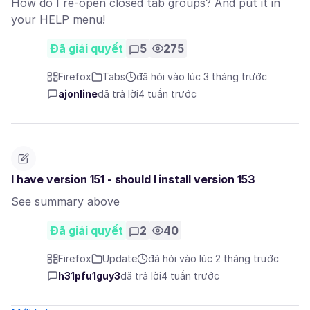
How do I re-open closed tab groups? And put it in
your HELP menu!
Đã giải quyết
5
275
Firefox
Tabs
đã hỏi vào lúc 3 tháng trước
ajonline
đã trả lời
4 tuần trước
I have version 151 - should I install version 153
See summary above
Đã giải quyết
2
40
Firefox
Update
đã hỏi vào lúc 2 tháng trước
h31pfu1guy3
đã trả lời
4 tuần trước