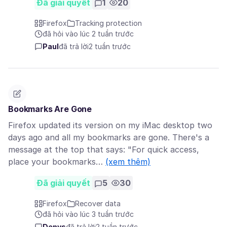
Đã giải quyết
1
20
Firefox
Tracking protection
đã hỏi vào lúc 2 tuần trước
Paul
đã trả lời
2 tuần trước
Bookmarks Are Gone
Firefox updated its version on my iMac desktop two
days ago and all my bookmarks are gone. There's a
message at the top that says: "For quick access,
place your bookmarks…
(xem thêm)
Đã giải quyết
5
30
Firefox
Recover data
đã hỏi vào lúc 3 tuần trước
Denys
đã trả lời
2 tuần trước