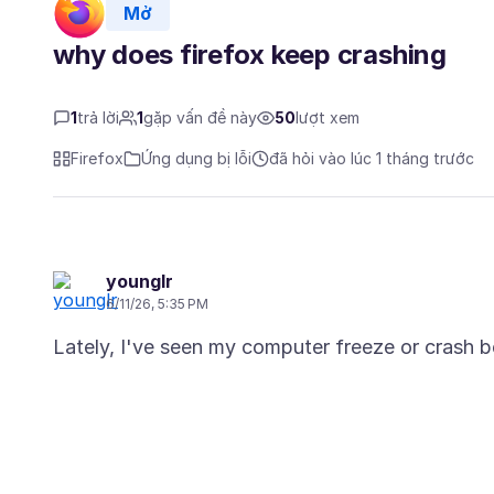
Mở
why does firefox keep crashing
1
trả lời
1
gặp vấn đề này
50
lượt xem
Firefox
Ứng dụng bị lỗi
đã hỏi vào lúc 1 tháng trước
younglr
6/11/26, 5:35 PM