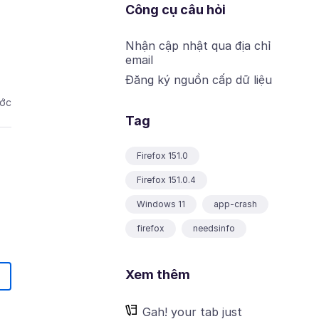
Công cụ câu hỏi
Nhận cập nhật qua địa chỉ
email
Đăng ký nguồn cấp dữ liệu
ước
Tag
Firefox 151.0
Firefox 151.0.4
Windows 11
app-crash
firefox
needsinfo
Xem thêm
Gah! your tab just