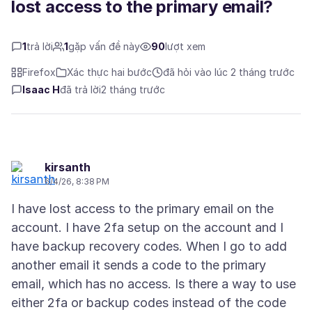
lost access to the primary email?
1
trả lời
1
gặp vấn đề này
90
lượt xem
Firefox
Xác thực hai bước
đã hỏi vào lúc 2 tháng trước
Isaac H
đã trả lời
2 tháng trước
kirsanth
6/4/26, 8:38 PM
I have lost access to the primary email on the
account. I have 2fa setup on the account and I
have backup recovery codes. When I go to add
another email it sends a code to the primary
email, which has no access. Is there a way to use
either 2fa or backup codes instead of the code