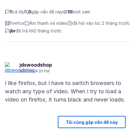
1
trả lời
0
gặp vấn đề này
10
lượt xem
Firefox
Âm thanh và video
đã hỏi vào lúc 2 tháng trước
jbr
đã trả lời
2 tháng trước
jdswoodshop
5/28/26, 4:05 PM
I like firefox, but I have to switch browsers to
watch any type of video. When I try to load a
Tôi cũng gặp vấn đề này