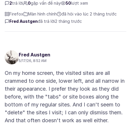
2
trả lời
0
gặp vấn đề này
50
lượt xem
Firefox
Màn hình chính
đã hỏi vào lúc 2 tháng trước
Fred Austgen
đã trả lời
2 tháng trước
Fred Austgen
5/17/26, 8:52 AM
On my home screen, the visited sites are all
crammed to one side, lower left, and all narrow in
their appearance. I prefer they look as they did
before, with the "tabs" or site boxes along the
bottom of my regular sites. And I can't seem to
"delete" the sites I visit; I can only dismiss them.