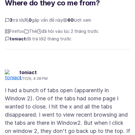
Where do they co me from?
3
trả lời
0
gặp vấn đề này
60
lượt xem
Firefox
Thẻ
đã hỏi vào lúc 2 tháng trước
toniact
đã trả lời
2 tháng trước
toniact
5/11/26, 4:38 PM
I had a bunch of tabs open (apparently in
Window 2). One of the tabs had some page I
wanted to close. I hit the x and all the tabs
disappeared. I went to view recent browsing and
the tabs are there in Window2. But when I click
on window 2, they don't go back up to the top. If