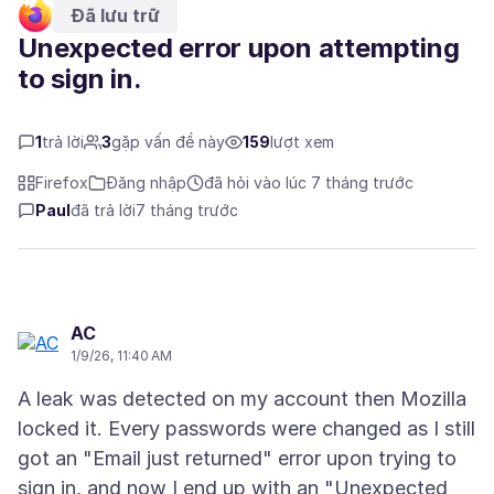
Đã lưu trữ
Unexpected error upon attempting
to sign in.
1
trả lời
3
gặp vấn đề này
159
lượt xem
Firefox
Đăng nhập
đã hỏi vào lúc 7 tháng trước
Paul
đã trả lời
7 tháng trước
AC
1/9/26, 11:40 AM
A leak was detected on my account then Mozilla
locked it. Every passwords were changed as I still
got an "Email just returned" error upon trying to
sign in, and now I end up with an "Unexpected