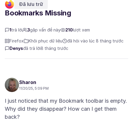
Đã lưu trữ
Bookmarks Missing
1
trả lời
3
gặp vấn đề này
210
lượt xem
Firefox
Khôi phục dữ liệu
đã hỏi vào lúc 8 tháng trước
Denys
đã trả lời
8 tháng trước
Sharon
11/20/25, 5:09 PM
I just noticed that my Bookmark toolbar is empty.
Why did they disappear? How can I get them