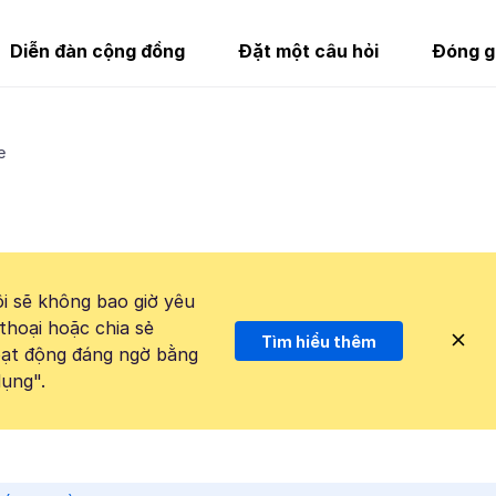
Diễn đàn cộng đồng
Đặt một câu hỏi
Đóng g
e
i sẽ không bao giờ yêu
thoại hoặc chia sẻ
Tìm hiểu thêm
hoạt động đáng ngờ bằng
ụng".