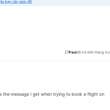
nếu bạn cần giúp đỡ.
Paul
đã trả lời
9 tháng tr
e the message I get when trying to book a flight on