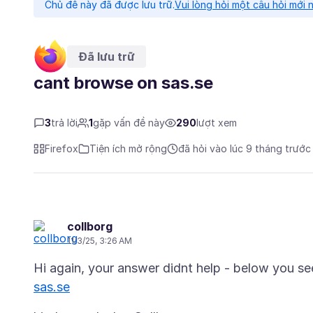
Chủ đề này đã được lưu trữ.
Vui lòng hỏi một câu hỏi mới 
Đã lưu trữ
cant browse on sas.se
3
trả lời
1
gặp vấn đề này
290
lượt xem
Firefox
Tiện ích mở rộng
đã hỏi vào lúc 9 tháng trước
collborg
11/3/25, 3:26 AM
Hi again, your answer didnt help - below you se
sas.se