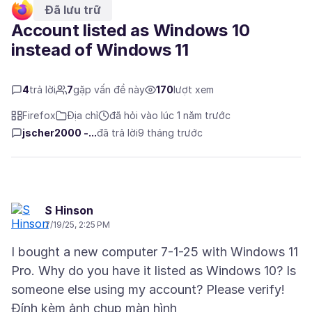
Đã lưu trữ
Account listed as Windows 10
instead of Windows 11
4
trả lời
7
gặp vấn đề này
170
lượt xem
Firefox
Địa chỉ
đã hỏi vào lúc 1 năm trước
jscher2000 -...
đã trả lời
9 tháng trước
S Hinson
7/19/25, 2:25 PM
I bought a new computer 7-1-25 with Windows 11
Pro. Why do you have it listed as Windows 10? Is
Đính kèm ảnh chụp màn hình