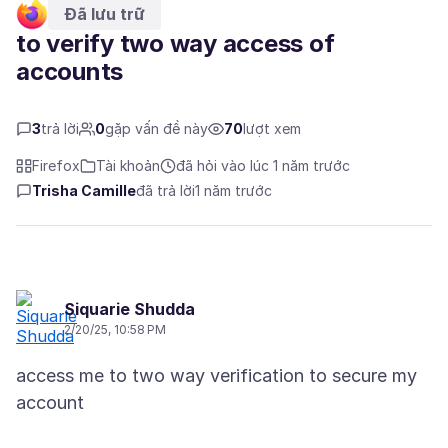
Đã lưu trữ
to verify two way access of
accounts
3
trả lời
0
gặp vấn đề này
70
lượt xem
Firefox
Tài khoản
đã hỏi vào lúc 1 năm trước
Trisha Camille
đã trả lời
1 năm trước
Siquarie Shudda
2/20/25, 10:58 PM
access me to two way verification to secure my