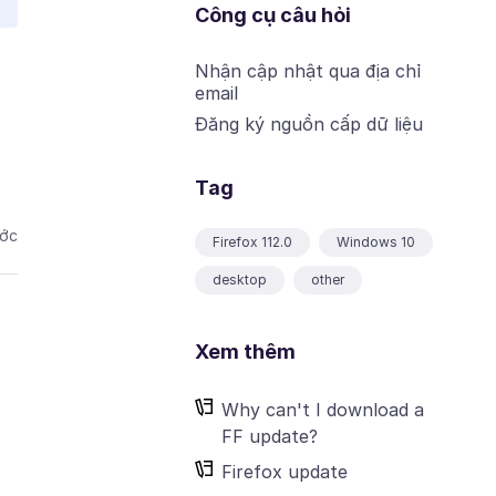
Công cụ câu hỏi
Nhận cập nhật qua địa chỉ
email
Đăng ký nguồn cấp dữ liệu
Tag
ước
Firefox 112.0
Windows 10
desktop
other
Xem thêm
Why can't I download a
FF update?
Firefox update