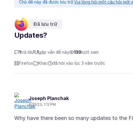
Chủ đề này đã được lưu trữ.
Vui lòng hỏi một câu hỏi mới 
Đã lưu trữ
Updates?
1
trả lời
1
gặp vấn đề này
130
lượt xem
Firefox
Khác
đã hỏi vào lúc 3 năm trước
Joseph Planchak
4/25/23, 1:12 PM