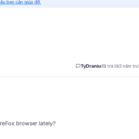
nếu bạn cần giúp đỡ.
TyDraniu
đã trả lời
3 năm tr