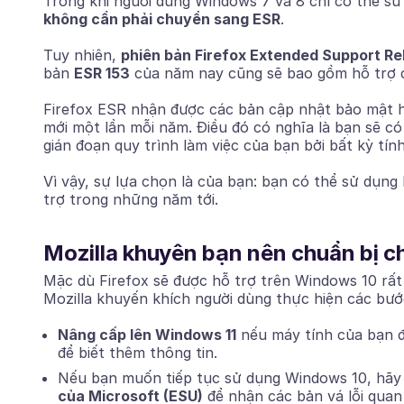
Trong khi người dùng Windows 7 và 8 chỉ có thể sử
không cần phải chuyển sang ESR
.
Tuy nhiên,
phiên bản Firefox Extended Support Re
bản
ESR 153
của năm nay cũng sẽ bao gồm hỗ trợ 
Firefox ESR nhận được các bản cập nhật bảo mật 
mới một lần mỗi năm. Điều đó có nghĩa là bạn sẽ c
gián đoạn quy trình làm việc của bạn bởi bất kỳ tín
Vì vậy, sự lựa chọn là của bạn: bạn có thể sử dụn
trợ trong những năm tới.
Mozilla khuyên bạn nên chuẩn bị ch
Mặc dù Firefox sẽ được hỗ trợ trên Windows 10 rất 
Mozilla khuyến khích người dùng thực hiện các bư
Nâng cấp lên Windows 11
nếu máy tính của bạn đ
để biết thêm thông tin.
Nếu bạn muốn tiếp tục sử dụng Windows 10, hã
của Microsoft (ESU)
để nhận các bản vá lỗi quan