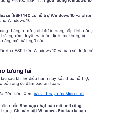
 dụng Firefox ESR 115,
người dùng Windows 10
lease (ESR) 140 có hỗ trợ Windows 10
và phiên
cho Windows 10.
hàng tháng, nhưng chỉ được nâng cấp tính năng
ó trải nghiệm duyệt web ổn định mà không bị
h năng mới bất ngờ nào.
g Firefox ESR trên Windows 10 và bạn sẽ được hỗ
o tương lai
lâu sau khi hệ điều hành này kết thúc hỗ trợ,
ớc bổ sung để đảm bảo an toàn:
ủ điều kiện. Xem
bài viết này của Microsoft
y cân nhắc
Bản cập nhật bảo mật mở rộng
 trọng.
Chỉ cần bật Windows Backup là bạn