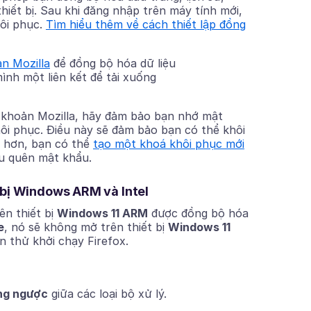
thiết bị. Sau khi đăng nhập trên máy tính mới,
hôi phục.
Tìm hiểu thêm về cách thiết lập đồng
ản Mozilla
để đồng bộ hóa dữ liệu
ình một liên kết để tải xuống
 khoản Mozilla, hãy đảm bảo bạn nhớ mật
ôi phục. Điều này sẽ đảm bảo bạn có thể khôi
àn hơn, bạn có thể
tạo một khoá khôi phục mới
ếu quên mật khẩu.
ết bị Windows ARM và Intel
ên thiết bị
Windows 11 ARM
được đồng bộ hóa
e
, nó sẽ không mở trên thiết bị
Windows 11
n thử khởi chạy Firefox.
ng ngược
giữa các loại bộ xử lý.