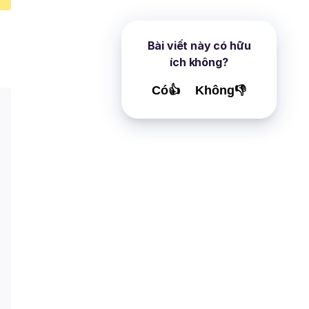
Bài viết này có hữu
ích không?
Có👍
Không👎