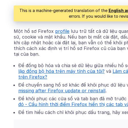
This is a machine-generated translation of the
English a
errors. If you would like to rev
Một hồ sơ Firefox
profile
lưu trữ tất cả dữ liệu qu
sử, cookie và mật khẩu. Nếu bạn bị mất cài đặt, dấ
khi cập nhật hoặc cài đặt lại, bạn vẫn có thể khôi p
thích cách xác định vị trí hồ sơ Firefox cũ của bạn
tại của bạn.
Để đồng bộ hóa và chia sẻ dữ liệu giữa nhiều hồ s
lập đồng bộ hóa trên máy tính của tôi?
và
Làm cá
trên Firefox?
Để chuyển sang hồ sơ khác để khôi phục dữ liệu v
missing after Firefox update or reinstall
.
Để khôi phục các cửa sổ và tab bạn đã mở trước
đó - Cấu hình thời điểm Firefox hiển thị các tab 
Để tìm hiểu cách chỉ khôi phục dấu trang, hãy x