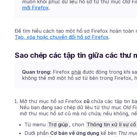
muốn khôi phục dữ liệu hồ sơ từ thư mục
Old Fi
mới Firefox
.
Để tìm hiểu cách tạo một hồ sơ Firefox hoàn toàn m
Tạo, xóa hoặc chuyển đổi hồ sơ Firefox
.
Sao chép các tập tin giữa các thư 
Quan trọng:
Firefox
phải
được đóng trong khi sa
không thể mở một hồ sơ từ bên trong Firefox,
Mở thư mục hồ sơ Firefox
cũ
chứa các tập tin b
Nếu bạn đang sao chép dữ liệu từ thư mục
Old F
mở thư mục hồ sơ cũ mà nó chứa; nếu không, nếu
Từ menu
Trợ giúp
, chọn
Thông tin xử lí sự cố
Dưới phần
Cơ bản về ứng dụng
kế bên
Thư mục