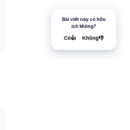
Bài viết này có hữu
ích không?
Có👍
Không👎