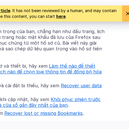
rticle
. It has not been reviewed by a human, and may contain
ise this content, you can start
here
.
an trọng của bạn, chẳng hạn như dấu trang, lịch
u trang hoặc mật khẩu đã lưu của Firefox sau
hục chúng từ một hồ sơ cũ. Bài viết này giải
 và sao chép dữ liệu quan trọng vào hồ sơ hiện
ơ và thiết bị, hãy xem
Làm thế nào để thiết
ch nào để chọn loại thông tin để đồng bộ hóa
à cài đặt bị thiếu, hãy xem
Recover user data
 khi cập nhật, hãy xem
Khôi phục phiên trước
và cửa sổ gần đây nhất của bạn
.
em
Recover lost or missing Bookmarks
.