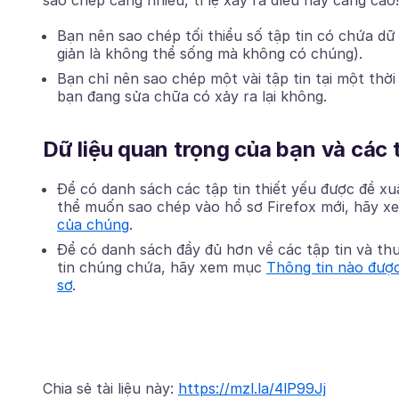
sao chép càng nhiều, tỉ lệ xảy ra điều này càng cao!
Bạn nên sao chép tối thiểu số tập tin có chứa dữ
giản là không thể sống mà không có chúng).
Bạn chỉ nên sao chép một vài tập tin tại một thờ
bạn đang sửa chữa có xảy ra lại không.
Dữ liệu quan trọng của bạn và các 
Để có danh sách các tập tin thiết yếu được đề xuấ
thể muốn sao chép vào hồ sơ Firefox mới, hãy 
của chúng
.
Để có danh sách đầy đủ hơn về các tập tin và th
tin chúng chứa, hãy xem mục
Thông tin nào được
sơ
.
Chia sẻ tài liệu này:
https://mzl.la/4lP99Jj