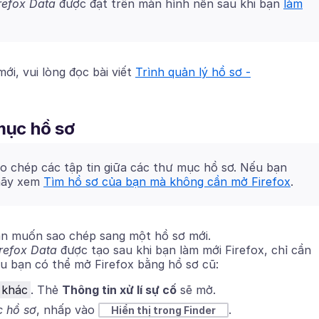
refox Data
được đặt trên màn hình nền sau khi bạn
làm
ới, vui lòng đọc bài viết
Trình quản lý hồ sơ -
mục hồ sơ
o chép các tập tin giữa các thư mục hồ sơ. Nếu bạn
 hãy xem
Tìm hồ sơ của bạn mà không cần mở Firefox
.
ạn muốn sao chép sang một hồ sơ mới.
irefox Data
được tạo sau khi bạn làm mới Firefox, chỉ cần
 bạn có thể mở Firefox bằng hồ sơ cũ:
 khác
.
Thẻ
Thông tin xử lí sự cố
sẽ mở.
 hồ sơ
, nhấp vào
.
Hiển thị trong Finder