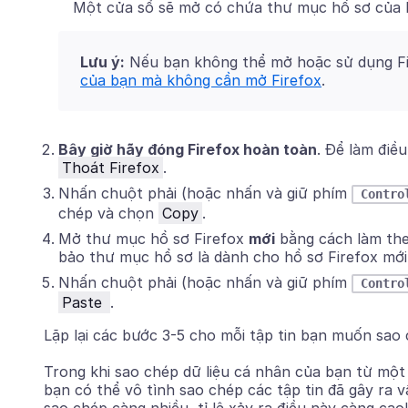
Một cửa sổ sẽ mở có chứa thư mục hồ sơ của 
Lưu ý:
Nếu
bạn không thể mở hoặc sử dụng Fi
của bạn mà không cần mở Firefox
.
Bây giờ hãy đóng Firefox hoàn toàn
. Để làm điề
Thoát Firefox
.
Nhấn chuột phải (hoặc nhấn và giữ phím
Contro
chép và chọn
Copy
.
Mở thư mục hồ sơ Firefox
mới
bằng cách làm the
bảo thư mục hồ sơ là dành cho hồ sơ Firefox mới
Nhấn chuột phải (hoặc nhấn và giữ phím
Contro
Paste
.
Lặp lại các bước 3-5 cho mỗi tập tin bạn muốn sao
Trong khi sao chép dữ liệu cá nhân của bạn từ một 
bạn có thể vô tình sao chép các tập tin đã gây ra