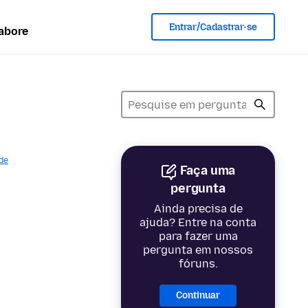
Entrar/Cadastrar-se
abore
de
Faça uma
pergunta
Ainda precisa de
ajuda? Entre na conta
para fazer uma
pergunta em nossos
fóruns.
Continuar