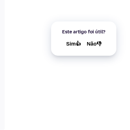
Este artigo foi útil?
Sim👍
Não👎