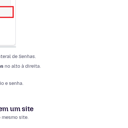
ateral de
Senhas
.
as
no alto à direita.
io e senha.
 em um site
o mesmo site.