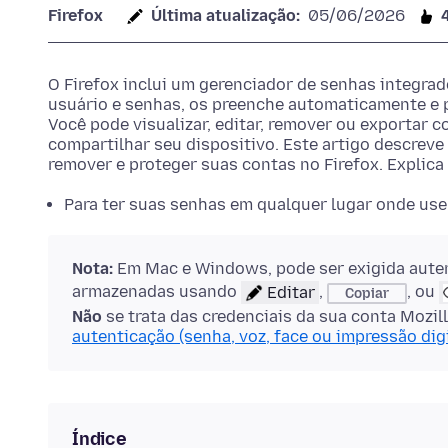
Firefox
Última atualização:
05/06/2026
O Firefox inclui um gerenciador de senhas integr
usuário e senhas, os preenche automaticamente e p
Você pode visualizar, editar, remover ou exportar c
compartilhar seu dispositivo. Este artigo descreve 
remover e proteger suas contas no Firefox. Explic
Para ter suas senhas em qualquer lugar onde use 
Nota:
Em Mac e Windows, pode ser exigida auten
armazenadas usando
Editar
,
, ou
Copiar
Não
se trata das credenciais da sua conta Mozi
autenticação (senha, voz, face ou impressão dig
Índice