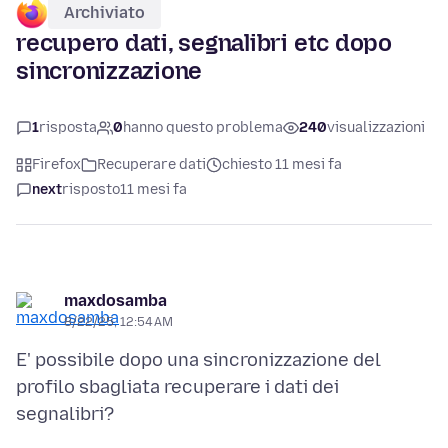
Archiviato
recupero dati, segnalibri etc dopo
sincronizzazione
1
risposta
0
hanno questo problema
240
visualizzazioni
Firefox
Recuperare dati
chiesto 11 mesi fa
next
risposto
11 mesi fa
maxdosamba
8/22/25, 12:54 AM
E' possibile dopo una sincronizzazione del
profilo sbagliata recuperare i dati dei