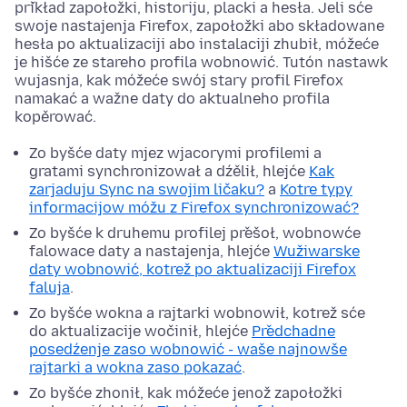
přikład zapołožki, historiju, placki a hesła. Jeli sće
swoje nastajenja Firefox, zapołožki abo składowane
hesła po aktualizaciji abo instalaciji zhubił, móžeće
je hišće ze stareho profila wobnowić. Tutón nastawk
wujasnja, kak móžeće swój stary profil Firefox
namakać a wažne daty do aktualneho profila
kopěrować.
Zo byšće daty mjez wjacorymi profilemi a
gratami synchronizował a dźělił, hlejće
Kak
zarjaduju Sync na swojim ličaku?
a
Kotre typy
informacijow móžu z Firefox synchronizować?
Zo byšće k druhemu profilej přešoł, wobnowće
falowace daty a nastajenja, hlejće
Wužiwarske
daty wobnowić, kotrež po aktualizaciji Firefox
faluja
.
Zo byšće wokna a rajtarki wobnowił, kotrež sće
do aktualizacije wočinił, hlejće
Předchadne
posedźenje zaso wobnowić - waše najnowše
rajtarki a wokna zaso pokazać
.
Zo byšće zhonił, kak móžeće jenož zapołožki