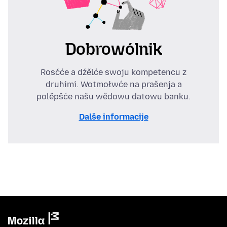
Dobrowólnik
Rosćće a dźělće swoju kompetencu z
druhimi. Wotmołwće na prašenja a
polěpšće našu wědowu datowu banku.
Dalše informacije