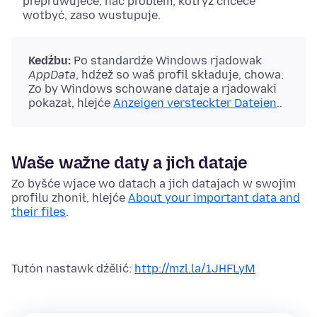
přepruwujeće, hač problem, kotryž chceće
wotbyć, zaso wustupuje.
Kedźbu:
Po standardźe Windows rjadowak
AppData
, hdźež so waš profil składuje, chowa.
Zo by Windows schowane dataje a rjadowaki
pokazał,
hlejće
Anzeigen versteckter Dateien
.
.
Waše wažne daty a jich dataje
Zo byšće wjace wo datach a jich datajach w swojim
profilu zhonił, hlejće
About your important data and
their files
.
Tutón nastawk dźělić:
http://mzl.la/1JHFLyM