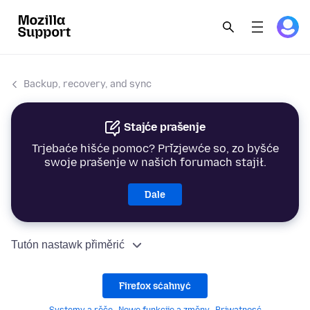
Backup, recovery, and sync
Stajće prašenje
Trjebaće hišće pomoc? Přizjewće so, zo byšće
swoje prašenje w našich forumach stajił.
Dale
Tutón nastawk přiměrić
Firefox sćahnyć