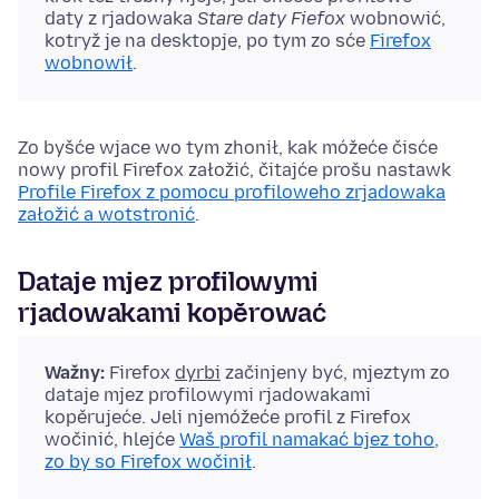
daty z rjadowaka
Stare daty Fiefox
wobnowić,
kotryž je na desktopje, po tym zo sće
Firefox
wobnowił
.
Zo byšće wjace wo tym zhonił, kak móžeće čisće
nowy profil Firefox załožić, čitajće prošu nastawk
Profile Firefox z pomocu profiloweho zrjadowaka
załožić a wotstronić
.
Dataje mjez profilowymi
rjadowakami kopěrować
Wažny:
Firefox
dyrbi
začinjeny być, mjeztym zo
dataje mjez profilowymi rjadowakami
kopěrujeće. Jeli njemóžeće profil z Firefox
wočinić, hlejće
Waš profil namakać bjez toho,
zo by so Firefox wočinił
.