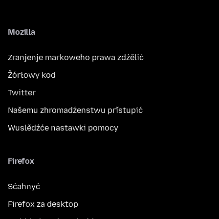
Mozilla
Zranjenje markoweho prawa zdźělić
Žórłowy kod
Twitter
Našemu zhromadźenstwu přistupić
Wuslědźće nastawki pomocy
Firefox
Sćahnyć
Firefox za desktop