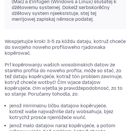
(Mac) a
Einfügen
(Windows a Linux) słušatej k
dźěłowemu systemej. Dokelž serbskorěčny
dźěłowy system njeeksistuje, stej tej
menijowej zapiskaj němsce podatej.
Wospjetujće kroki 3-5 za kóždu dataju, kotruž chceće
do swojeho noweho profiloweho rjadowaka
kopěrować.
Při kopěrowanju wašich wosobinskich datow ze
stareho profila do noweho profila, móže so stać, zo
tež dataju kopěrujeće, kotraž tón problem zawinuje,
kotryž chceće wotbyć! Čim wjace datajow
kopěrujeće, ćim wjetša je prawdźepodobnosć, zo to
so stanje. Poručamy tohodla, zo:
jenož minimalnu ličbu datajow kopěrujeće,
kotrež waše najwažniše daty wobsahuja, bjez
kotrychž prosće njemóžeće wuńć.
jenož mało datajow naraz kopěrujeće, a potom