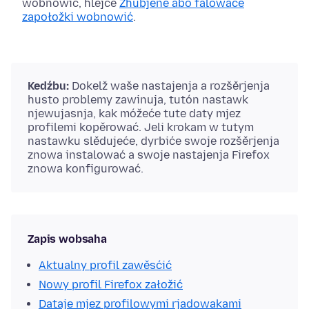
wobnowić, hlejće
Zhubjene abo falowace
zapołožki wobnowić
.
Kedźbu:
Dokelž waše nastajenja a rozšěrjenja
husto problemy zawinuja, tutón nastawk
njewujasnja, kak móžeće tute daty mjez
profilemi kopěrować. Jeli krokam w tutym
nastawku slědujeće, dyrbiće swoje rozšěrjenja
znowa instalować a swoje nastajenja Firefox
znowa konfigurować.
Zapis wobsaha
Aktualny profil zawěsćić
Nowy profil Firefox załožić
Dataje mjez profilowymi rjadowakami