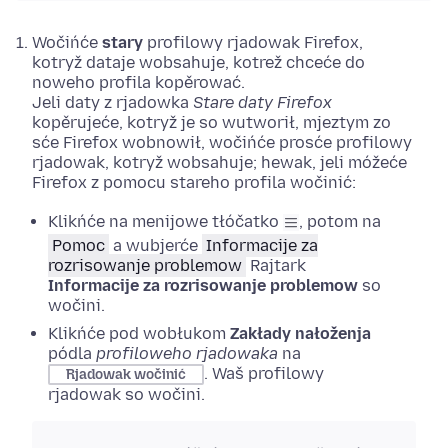
Wočińće
stary
profilowy rjadowak Firefox,
kotryž dataje wobsahuje, kotrež chceće do
noweho profila kopěrować.
Jeli daty z rjadowka
Stare daty Firefox
kopěrujeće, kotryž je so wutworił, mjeztym zo
sće Firefox wobnowił, wočińće prosće profilowy
rjadowak, kotryž wobsahuje; hewak, jeli móžeće
Firefox z pomocu stareho profila wočinić:
Klikńće na menijowe tłóčatko
, potom na
Pomoc
a wubjerće
Informacije za
rozrisowanje problemow
Rajtark
Informacije za rozrisowanje problemow
so
wočini.
Klikńće pod wobłukom
Zakłady nałoženja
pódla
profiloweho rjadowaka
na
.
Waš profilowy
Rjadowak wočinić
rjadowak so wočini.