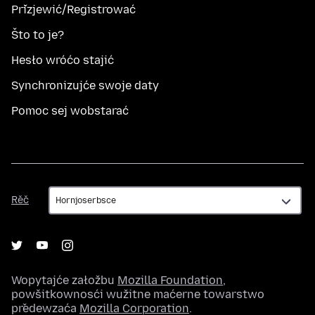
Přizjewić/Registrować
Što to je?
Hesło wróćo stajić
Synchronizujće swoje daty
Pomoc sej wobstarać
Rěč
Rěč
Wopytajće załožbu
Mozilla Foundation
,
powšitkownosći wužitne maćerne towarstwo
předewzaća
Mozilla Corporation
.