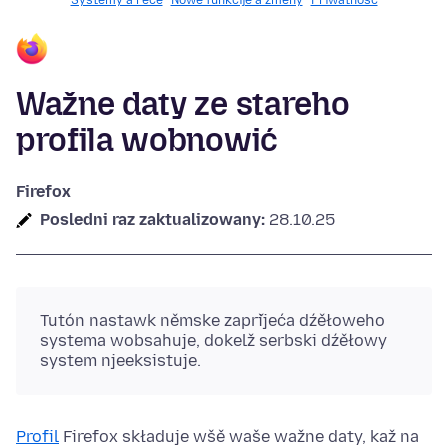
Systemy a rěče
Nowe funkcije a změny
Priwatnosć
Wažne daty ze stareho
profila wobnowić
Firefox
Posledni raz zaktualizowany:
28.10.25
Tutón nastawk němske zapřijeća dźěłoweho
systema wobsahuje, dokelž serbski dźěłowy
system njeeksistuje.
Profil
Firefox składuje wšě waše wažne daty, kaž na