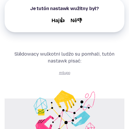
Je tutón nastawk wužitny był?
Haj👍
Ně👎
Slědowacy wulkotni ludźo su pomhali, tutón
nastawk pisać:
milupo