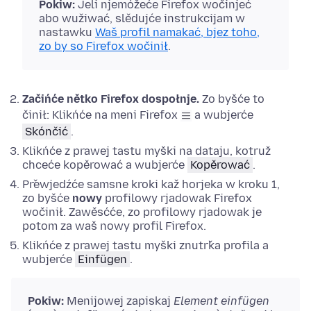
Pokiw:
Jeli
njemóžeće Firefox wočinjeć
abo wužiwać, slědujće instrukcijam w
nastawku
Waš profil namakać, bjez toho,
zo by so Firefox wočinił
.
Začińće nětko Firefox dospołnje.
Zo byšće to
činił:
Klikńće na meni Firefox
a wubjerće
Skónčić
.
Klikńće z prawej tastu myški
na dataju, kotruž
chceće kopěrować a wubjerće
Kopěrować
.
Přewjedźće samsne kroki kaž horjeka w kroku 1,
zo byšće
nowy
profilowy rjadowak Firefox
wočinił. Zawěsćće, zo profilowy rjadowak je
potom za waš nowy profil Firefox.
Klikńće z prawej tastu myški
znutřka profila a
wubjerće
Einfügen
.
Pokiw:
Menijowej zapiskaj
Element einfügen