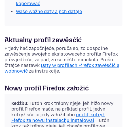
kopěrować
Waše wažne daty a jich dataje
Aktualny profil zawěsćić
Prjedy hač započnjeće, poruča so, zo dospołne
zawěsćenje swojeho eksistowaceho profila Firefox
přewjedźeće, za pad, zo so něšto nimokula. Prošu
čitajće nastawk
Daty w profilach Firefox zawěsćić a
wobnowić
za instrukcije.
Nowy profil Firefox załožić
Kedźbu:
Tutón krok trěbny njeje, jeli hižo nowy
profil Firefox maće, na přikład profil, jedyn,
kotryž sće prjedy załožił abo
profil, kotryž
Fiefox za nowu instalaciju instalował
. Tutón
krok tež trěbny njeje, jeli chceće profilowe